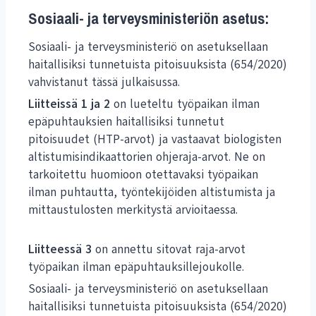
Sosiaali- ja terveysministeriön asetus
:
Sosiaali- ja terveysministeriö on asetuksellaan
haitallisiksi tunnetuista pitoisuuksista (654/2020)
vahvistanut tässä julkaisussa.
Liitteissä 1 ja 2
on lueteltu työpaikan ilman
epäpuhtauksien haitallisiksi tunnetut
pitoisuudet (HTP-arvot) ja vastaavat biologisten
altistumisindikaattorien ohjeraja-arvot. Ne on
tarkoitettu huomioon otettavaksi työpaikan
ilman puhtautta, työntekijöiden altistumista ja
mittaustulosten merkitystä arvioitaessa.
Liitteessä 3
on annettu sitovat raja-arvot
työpaikan ilman epäpuhtauksillejoukolle.
Sosiaali- ja terveysministeriö on asetuksellaan
haitallisiksi tunnetuista pitoisuuksista (654/2020)