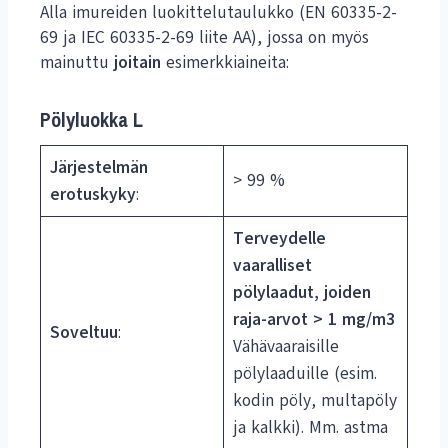
Alla imureiden luokittelutaulukko (EN 60335-2-
69 ja IEC 60335-2-69 liite AA), jossa on myös
mainuttu
joitain
esimerkkiaineita:
Pölyluokka L
Järjestelmän
> 99 %
erotuskyky
:
Terveydelle
vaaralliset
pölylaadut, joiden
raja-arvot > 1 mg/m3
Soveltuu
:
Vähävaaraisille
pölylaaduille (esim.
kodin pöly, multapöly
ja kalkki). Mm. astma