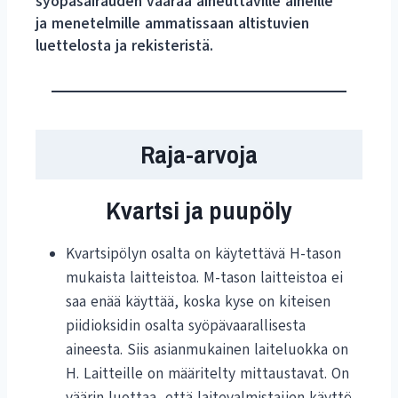
syöpäsairauden vaaraa aiheuttaville aineille
ja menetelmille ammatissaan altistuvien
luettelosta ja rekisteristä.
Raja-arvoja
Kvartsi ja puupöly
Kvartsipölyn osalta on käytettävä H-tason
mukaista laitteistoa. M-tason laitteistoa ei
saa enää käyttää, koska kyse on kiteisen
piidioksidin osalta syöpävaarallisesta
aineesta. Siis asianmukainen laiteluokka on
H. Laitteille on määritelty mittaustavat. On
väärin luottaa, että laitevalmistajien käyttö-