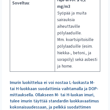
Soveltuu
:
mg/m3
Syöpää ja muita
sairauksia
aiheuttaville
pölylaaduille.
Mm. kvartsipitoisille
pölylaaduille (esim.
hiekka-, betoni., ja
sorapöly) sekä asbesti
ja home.
Imurin luokittelua ei voi nostaa L-luokasta M-
tai H-luokkaan suodattimia vaihtamalla ja DOP-
mittauksella. Ollakseen M- tai H-luokan imuri,
tulee imurin täyttää standardin luokkavaatimus
kokonaisuudessaan, ja pelkkä suodattimen