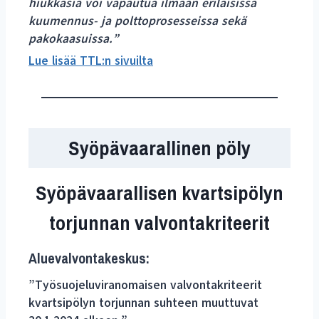
hiukkasia voi vapautua ilmaan erilaisissa
kuumennus- ja polttoprosesseissa sekä
pakokaasuissa.”
Lue lisää TTL:n sivuilta
Syöpävaarallinen pöly
Syöpävaarallisen kvartsipölyn
torjunnan valvontakriteerit
Aluevalvontakeskus:
”Työsuojeluviranomaisen valvontakriteerit
kvartsipölyn torjunnan suhteen muuttuvat