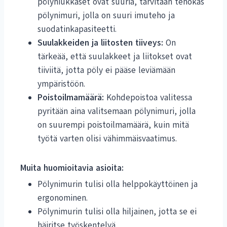
pölyhiukkaset ovat suuria, tarvitaan tehokas
pölynimuri, jolla on suuri imuteho ja
suodatinkapasiteetti.
Suulakkeiden ja liitosten tiiveys:
On
tärkeää, että suulakkeet ja liitokset ovat
tiiviitä, jotta pöly ei pääse leviämään
ympäristöön.
Poistoilmamäärä:
Kohdepoistoa valitessa
pyritään aina valitsemaan pölynimuri, jolla
on suurempi poistoilmamäärä, kuin mitä
työtä varten olisi vähimmäisvaatimus.
Muita huomioitavia asioita:
Pölynimurin tulisi olla helppokäyttöinen ja
ergonominen.
Pölynimurin tulisi olla hiljainen, jotta se ei
häiritse työskentelyä.