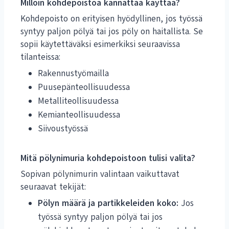
Milloin kohdepoistoa kannattaa käyttää?
Kohdepoisto on erityisen hyödyllinen, jos työssä
syntyy paljon pölyä tai jos pöly on haitallista. Se
sopii käytettäväksi esimerkiksi seuraavissa
tilanteissa:
Rakennustyömailla
Puusepänteollisuudessa
Metalliteollisuudessa
Kemianteollisuudessa
Siivoustyössä
Mitä pölynimuria kohdepoistoon tulisi valita?
Sopivan pölynimurin valintaan vaikuttavat
seuraavat tekijät:
Pölyn määrä ja partikkeleiden koko:
Jos
työssä syntyy paljon pölyä tai jos