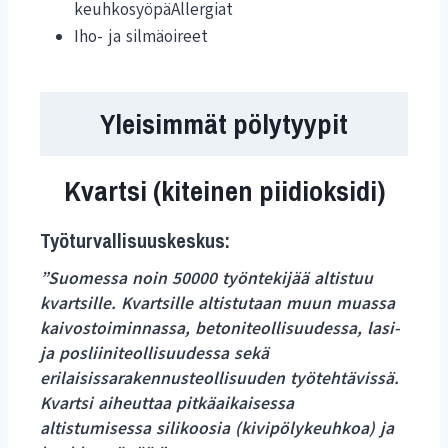
keuhkosyöpäAllergiat
Iho- ja silmäoireet
Yleisimmät pölytyypit
Kvartsi (kiteinen piidioksidi)
Työturvallisuuskeskus:
”Suomessa noin 50000 työntekijää altistuu
kvartsille. Kvartsille altistutaan muun muassa
kaivostoiminnassa, betoniteollisuudessa, lasi-
ja posliiniteollisuudessa sekä
erilaisissarakennusteollisuuden työtehtävissä.
Kvartsi aiheuttaa pitkäaikaisessa
altistumisessa silikoosia (kivipölykeuhkoa) ja