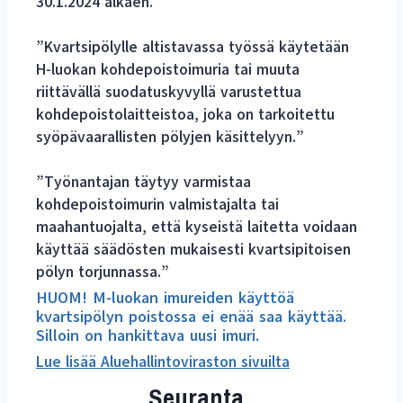
30.1.2024 alkaen.”
”Kvartsipölylle altistavassa työssä käytetään
H-luokan kohdepoistoimuria tai muuta
riittävällä suodatuskyvyllä varustettua
kohdepoistolaitteistoa, joka on tarkoitettu
syöpävaarallisten pölyjen käsittelyyn.”
”Työnantajan täytyy varmistaa
kohdepoistoimurin valmistajalta tai
maahantuojalta, että kyseistä laitetta voidaan
käyttää säädösten mukaisesti kvartsipitoisen
pölyn torjunnassa.”
HUOM! M-luokan imureiden käyttöä
kvartsipölyn poistossa ei enää saa käyttää.
Silloin on hankittava uusi imuri.
Lue lisää Aluehallintoviraston sivuilta
Seuranta