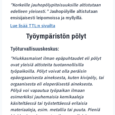
”Korkeille jauhopölypitoisuuksille altistutaan
edelleen yleisesti.”
Jauhopölyille altistutaan
ensisijaisesti leipomoissa ja myllyillä.
Lue
lisää TTL:n sivuilta
Työympäristön pölyt
Työturvallisuuskeskus:
”Hiukkasmaiset ilman epäpuhtaudet eli pölyt
ovat yleisiä altisteita tuotannollisilla
työpaikoilla. Pölyt voivat olla peräisin
epäorgaanisesta aineksesta, kuten kivipöly, tai
orgaanisesta eli eloperäisestä aineksesta.
Pölyä voi vapautua työpaikan ilmaan
esimerkiksi jauhemaisia kemikaaleja
käsiteltäessä tai työstettäessä erilaisia
materiaaleja, esim. metallia tai puuta. Pieniä