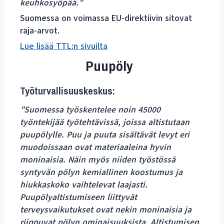
keuhkosyöpää.”
Suomessa on voimassa EU-direktiivin sitovat
raja-arvot.
Lue lisää TTL:n sivuilta
Puupöly
Työturvallisuuskeskus:
”Suomessa työskentelee noin 45000
työntekijää työtehtävissä, joissa altistutaan
puupölylle. Puu ja puuta sisältävät levyt eri
muodoissaan ovat materiaaleina hyvin
moninaisia. Näin myös niiden työstössä
syntyvän pölyn kemiallinen koostumus ja
hiukkaskoko vaihtelevat laajasti.
Puupölyaltistumiseen liittyvät
terveysvaikutukset ovat nekin moninaisia ja
riippuvat pölyn ominaisuuksista. Altistumisen