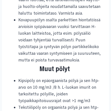
ja huolto-ohjeita noudattamalla saavutetaan
haluttu toimintataso. Varmista asia.
Kovapuupölyn osalta parkettien hiontatöissä
arvioisin syöpävaaran vuoksi tarvittavan H-
luokan laitteistoa, jotta esim. pölysäiliö
voidaan tyhjentää turvallisesti. Puun
työstötapa ja syntyvän pölyn partikkelikoko
vaikuttaa vaaran syntymiseen ja suuruuteen,
mutta ei poista turvavaatimuksia.
Muut pölyt
Kipsipöly on epäorgaanista pölyä ja sen htp-
arvo on 10 mg/m3 /8 h. L-luokan imurit on
tarkoitettu pölyille, joiden
työpaikkapitoisuusrajat ovat >1 mg/m3
Tekstiilipöly on orgaanista pölyä ja sen htp-