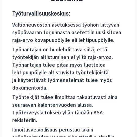
Työturvallisuuskeskus:
Valtioneuvoston asetuksessa työhön liittyvän
syöpävaaran torjunnasta asetettiin uusi sitova
raja-arvo kovapuupölylle eli lehtipuupölylle.
Työnantajan on huolehdittava siitä, että
työntekijän altistuminen ei ylitä raja-arvoa.
Työnantajan tulee pitää myös luetteloa
lehtipuupölylle altistuvista työntekijöistä
ja käytettävät työmenetelmät tulee myös
dokumentoida.
Työntekijät tulee ilmoittaa takautuvasti aina
seuraavan kalenterivuoden alussa.
Työterveyslaitoksen ylläpitämään ASA-
rekisteriin.
Ilmoitusvelvollisuus perustuu lakiin