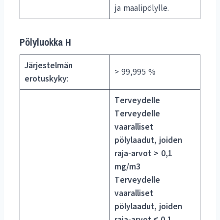
ja maalipölylle.
Pölyluokka H
Järjestelmän
> 99,995 %
erotuskyky
:
Terveydelle
Terveydelle
vaaralliset
pölylaadut, joiden
raja-arvot > 0,1
mg/m3
Terveydelle
vaaralliset
pölylaadut, joiden
raja-arvot ≤ 0,1