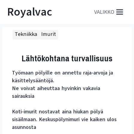
Siirry
Royalvac
sisältöön
VALIKKO
Tekniikka
Imurit
Lähtökohtana turvallisuus
Työmaan pölyille on annettu raja-arvoja ja
käsittelysääntöjä.
Ne voivat aiheuttaa hyvinkin vakavia
sairauksia
Koti-imurit nostavat aina hiukan pölyä
sisäilmaan. Keskuspölynimuri vie kaiken ulos
asunnosta