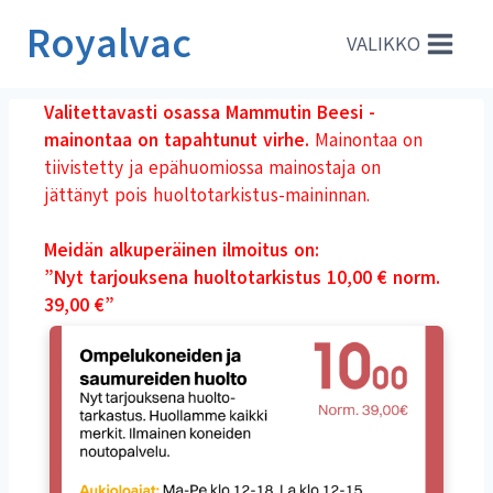
Siirry
Royalvac
sisältöön
VALIKKO
Valitettavasti osassa Mammutin Beesi -
mainontaa on tapahtunut virhe.
Mainontaa on
tiivistetty ja epähuomiossa mainostaja on
jättänyt pois huoltotarkistus-maininnan.
Meidän alkuperäinen ilmoitus on:
”Nyt tarjouksena huoltotarkistus 10,00 € norm.
39,00 €”