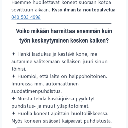
Haemme huollettavat koneet suoraan kotoa
sovittuun aikaan.
Kysy ilmaista noutopalvelua
:
040 503 4998
Voiko mikään harmittaa enemmän kuin
työn keskeytyminen kesken kaiken?
✦ Hanki laadukas ja kestävä kone, me
autamme valitsemaan sellaisen juuri sinun
töihisi.
✦ Huomioi, että laite on helppohoitoinen.
Imureissa mm. automaattinen
suodatimenpuhdistus.
✦ Muista tehdä käsikirjoissa pyydetyt
puhdistus- ja muut ylläpitotoimet.
✦ Huolla koneet ajoittain huoltoliikkeessä.
Myös koneen sisäosat kaipaavat puhdistusta.