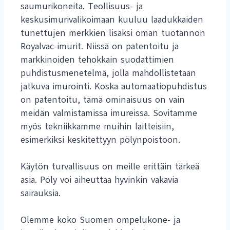
saumurikoneita. Teollisuus- ja
keskusimurivalikoimaan kuuluu laadukkaiden
tunettujen merkkien lisäksi oman tuotannon
Royalvac-imurit. Niissä on patentoitu ja
markkinoiden tehokkain suodattimien
puhdistusmenetelmä, jolla mahdollistetaan
jatkuva imurointi. Koska automaatiopuhdistus
on patentoitu, tämä ominaisuus on vain
meidän valmistamissa imureissa. Sovitamme
myös tekniikkamme muihin laitteisiin,
esimerkiksi keskitettyyn pölynpoistoon.
Käytön turvallisuus on meille erittäin tärkeä
asia. Pöly voi aiheuttaa hyvinkin vakavia
sairauksia.
Olemme koko Suomen ompelukone- ja