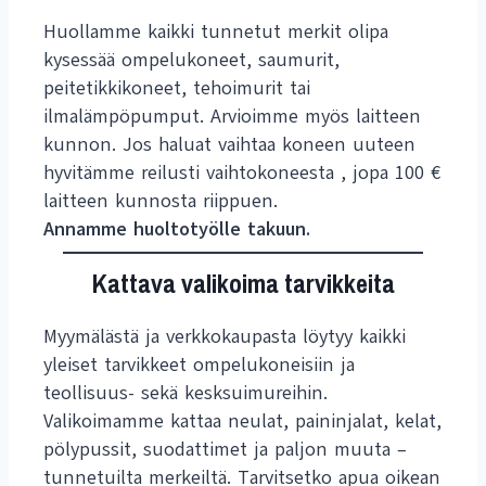
Huollamme kaikki tunnetut merkit olipa
kysessää ompelukoneet, saumurit,
peitetikkikoneet, tehoimurit tai
ilmalämpöpumput. Arvioimme myös laitteen
kunnon. Jos haluat vaihtaa koneen uuteen
hyvitämme reilusti vaihtokoneesta , jopa 100 €
laitteen kunnosta riippuen.
Annamme huoltotyölle
takuun.
Kattava valikoima tarvikkeita
Myymälästä ja verkkokaupasta löytyy kaikki
yleiset tarvikkeet ompelukoneisiin ja
teollisuus- sekä kesksuimureihin.
Valikoimamme kattaa neulat, paininjalat, kelat,
pölypussit, suodattimet ja paljon muuta –
tunnetuilta merkeiltä. Tarvitsetko apua oikean